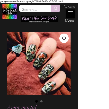
google-site-verification: google748e67ed0ce77c58.html
Carrito
Menu
Real Nail Polish Wraps
Amor mortal