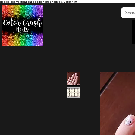
google-site-verification: google748e67ed0ce77c58.html