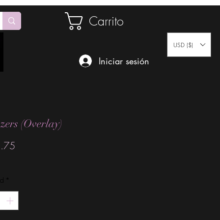
Carrito
USD ($)
Iniciar sesión
ers (Overlay)
Precio
.75
ad
*