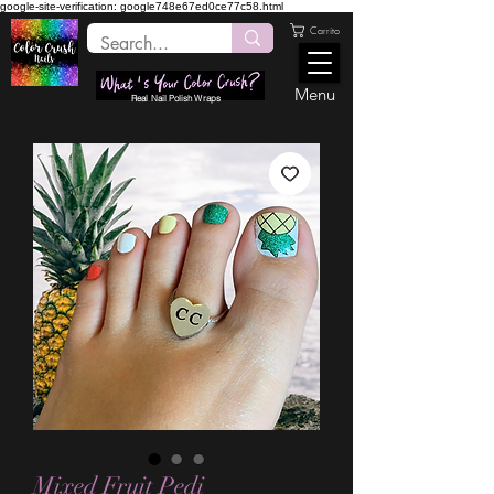
google-site-verification: google748e67ed0ce77c58.html
Carrito
Menu
Real Nail Polish Wraps
Mixed Fruit Pedi