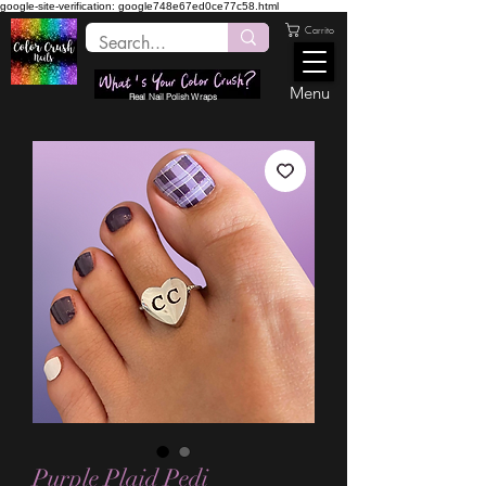
google-site-verification: google748e67ed0ce77c58.html
Carrito
Menu
Real Nail Polish Wraps
Purple Plaid Pedi