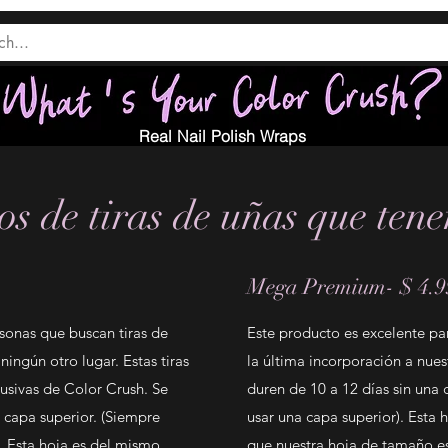
Real Nail Polish Wraps
os de tiras de uñas que ten
Mega Premium- $ 4.9
rsonas que buscan tiras de
Este producto es excelente pa
ingún otro lugar. Estas tiras
la última incorporación a nues
lusivas de Color Crush. Se
duren de 10 a 12 días sin un
 capa superior. (Siempre
usar una capa superior). Esta
 Esta hoja es del mismo
que nuestra hoja de tamaño est