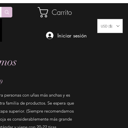
Carrito
USD ($)
Iniciar sesión
emos
9
ra personas con uñas más anchas y es
tra familia de productos. Se espera que
a capa superior. (Siempre recomendamos
 hoja es considerablemente más grande
ándar y viene con 20-22 tiras.