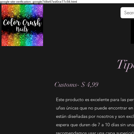
google-site-verification: google748e67ed0ce77c58.html
Tip
Customs- $ 4,99
Este producto es excelente para las pe
uñas únicas que no puede encontrar en n
están diseñadas por nosotros y son exc
espera que duren de 7 a 10 días sin una
recomendamos usar una capa superior).