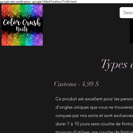
google-site-verification: google748e67ed0ce77c58.html
Types 
Customs - 4,99 $
Ce produit est excellent pour les perso
d'ongles uniques que vous ne trouverez 
conçues par nos soins et sont exclusives
durer 7 à 10 jours sans couche de fini
toujours d'utiliser une couche de finition