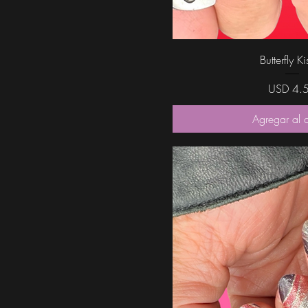
Vista rápi
Butterfly Ki
Precio
USD 4.
Agregar al c