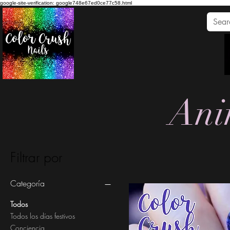
google-site-verification: google748e67ed0ce77c58.html
Ani
Filtrar por
Categoría
Todos
Todos los días festivos
Conciencia