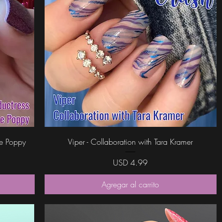
Vista rápida
ce Poppy
Viper - Collaboration with Tara Kramer
Precio
USD 4.99
Agregar al carrito