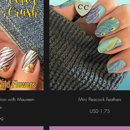
da
Vista rápida
tion with Maureen
Mini Peacock Feathers
n
Precio
USD 1.75
99