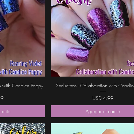
da
Vista rápida
ion with Candice Poppy
Seductress - Collaboration with Candi
Precio
99
USD 4.99
arrito
Agregar al carrito