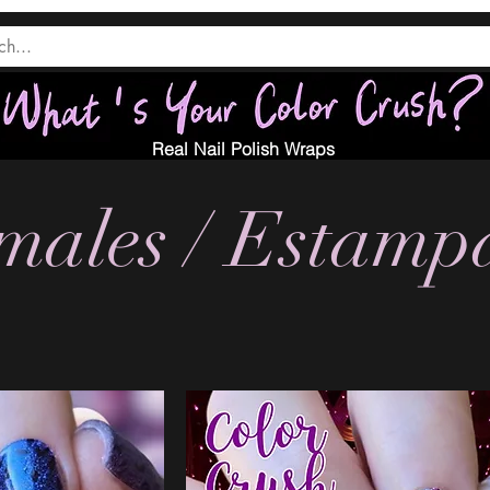
Real Nail Polish Wraps
males / Estamp