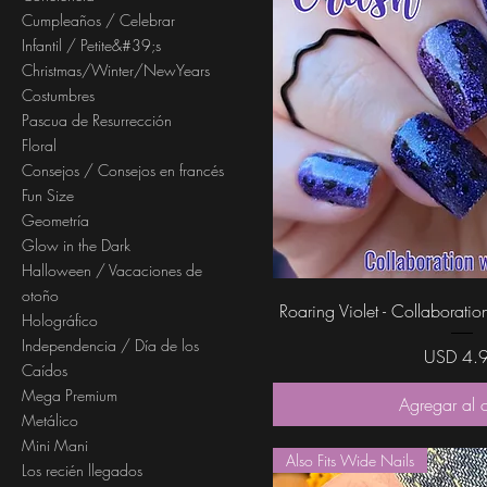
Cumpleaños / Celebrar
Infantil / Petite&#39;s
Christmas/Winter/NewYears
Costumbres
Pascua de Resurrección
Floral
Consejos / Consejos en francés
Fun Size
Geometría
Glow in the Dark
Halloween / Vacaciones de
otoño
Vista rápi
Roaring Violet - Collaborat
Holográfico
Independencia / Día de los
Precio
USD 4.
Caídos
Mega Premium
Agregar al c
Metálico
Mini Mani
Also Fits Wide Nails
Los recién llegados