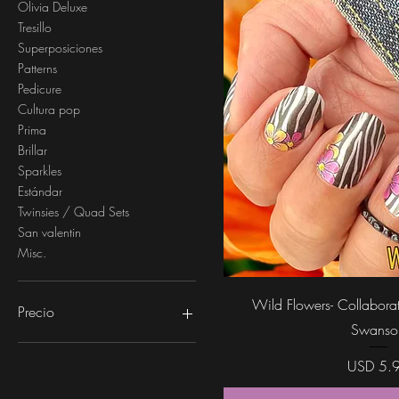
Olivia Deluxe
Tresillo
Superposiciones
Patterns
Pedicure
Cultura pop
Prima
Brillar
Sparkles
Estándar
Twinsies / Quad Sets
San valentin
Misc.
Vista rápi
Wild Flowers- Collabora
Precio
Swanso
0 US$
6 US$
Precio
USD 5.