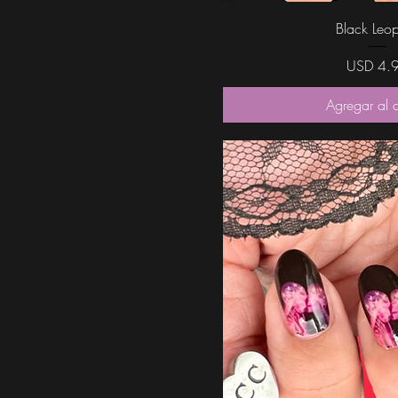
Vista rápi
Black Leo
Precio
USD 4.
Agregar al c