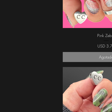
Vista rápi
Pink Zeb
Precio
USD 3.
Agotad