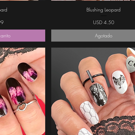
da
Vista rápida
pard
Blushing Leopard
Precio
99
USD 4.50
arrito
Agotado