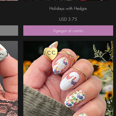
Vista rápida
Holidays with Hedgie
Precio
USD 3.75
Agregar al carrito