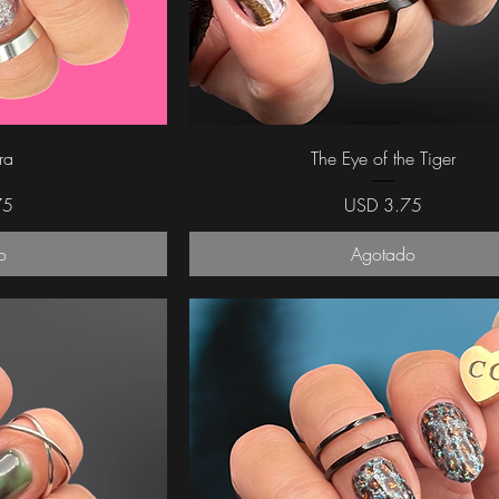
da
Vista rápida
ra
The Eye of the Tiger
Precio
75
USD 3.75
o
Agotado