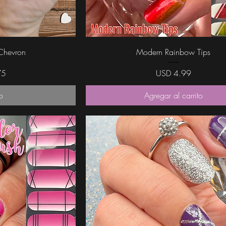
da
Vista rápida
Chevron
Modern Rainbow Tips
Precio
75
USD 4.99
o
Agregar al carrito