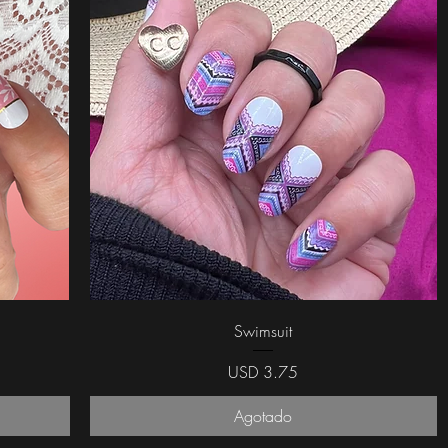
Vista rápida
Swimsuit
Precio
USD 3.75
Agotado