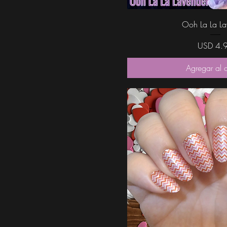
Vista rápi
Ooh La La La
Precio
USD 4.
Agregar al c