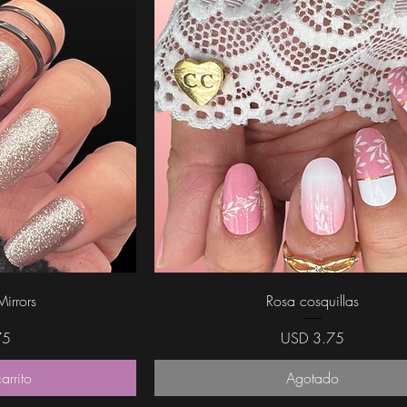
da
Vista rápida
irrors
Rosa cosquillas
Precio
75
USD 3.75
arrito
Agotado