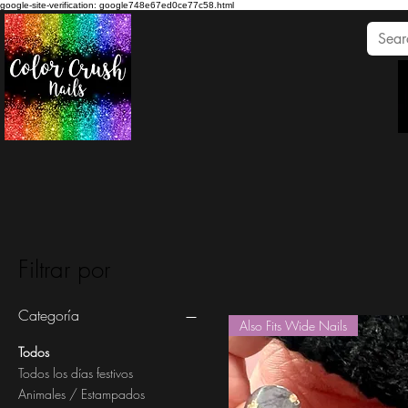
google-site-verification: google748e67ed0ce77c58.html
Filtrar por
Categoría
Also Fits Wide Nails
Todos
Todos los días festivos
Animales / Estampados