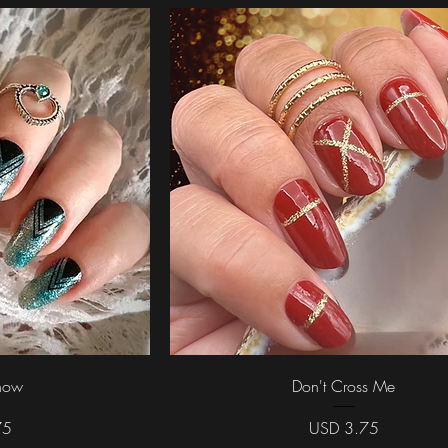
da
Vista rápida
Show
Don't Cross Me
Precio
75
USD 3.75