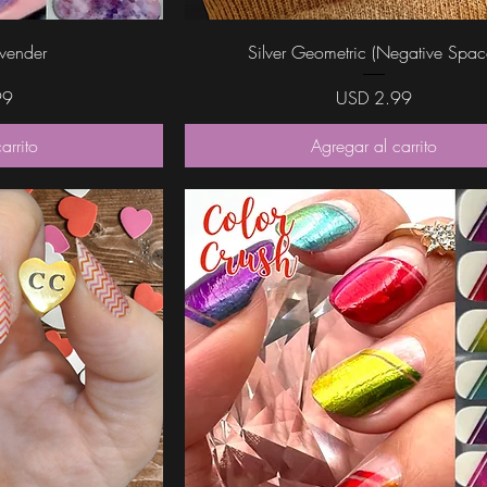
da
Vista rápida
vender
Silver Geometric (Negative Spac
Precio
99
USD 2.99
arrito
Agregar al carrito