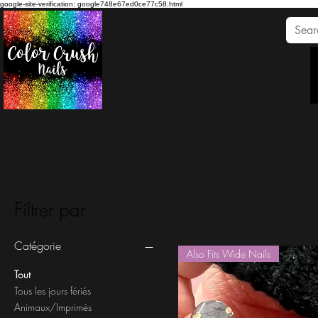
google-site-verification: google748e67ed0ce77c58.html
Filtrer par
Catégorie
Also Fits Wide Nails
Tout
Tous les jours fériés
Animaux/Imprimés