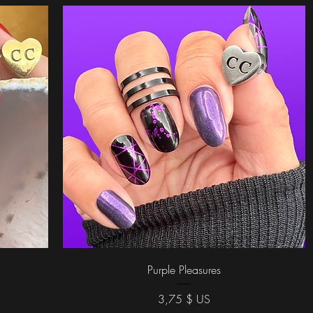
Aperçu rapide
Purple Pleasures
Prix
3,75 $ US