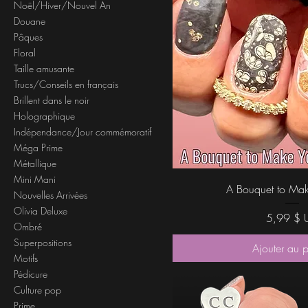
Noël/Hiver/Nouvel An
Douane
Pâques
Floral
Taille amusante
Trucs/Conseils en français
Brillent dans le noir
Holographique
Indépendance/Jour commémoratif
Méga Prime
Métallique
Mini Mani
Aperçu rap
A Bouquet to Mak
Nouvelles Arrivées
Olivia Deluxe
Prix
5,99 $ 
Ombré
Superpositions
Ajouter au 
Motifs
Pédicure
Culture pop
Prime