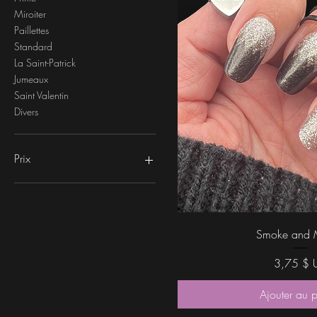
Miroiter
Paillettes
Standard
La Saint-Patrick
Jumeaux
Saint Valentin
Divers
Prix
0 $US
6 $US
Aperçu rap
Smoke and M
Prix
3,75 $ 
Ajouter au 