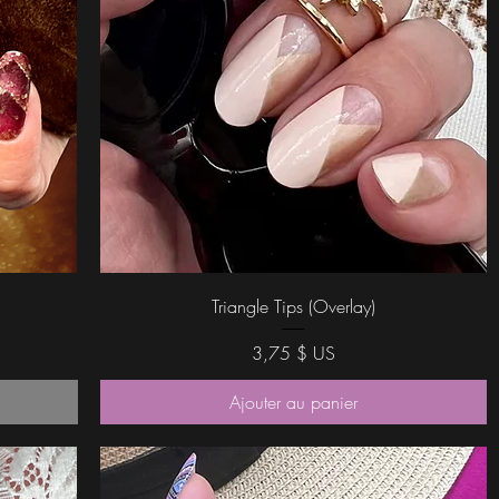
Aperçu rapide
Triangle Tips (Overlay)
Prix
3,75 $ US
Ajouter au panier