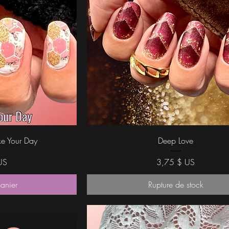
ide
Aperçu rapide
e Your Day
Deep Love
Prix
US
3,75 $ US
panier
Rupture de stock