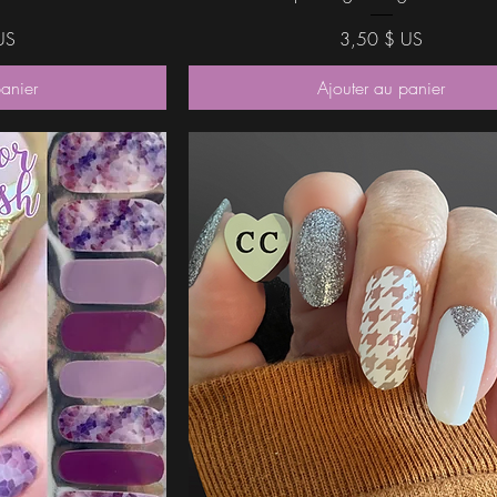
Prix
US
3,50 $ US
panier
Ajouter au panier