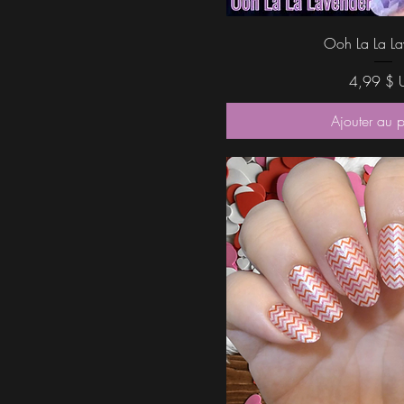
Aperçu rap
Ooh La La La
Prix
4,99 $ 
Ajouter au 