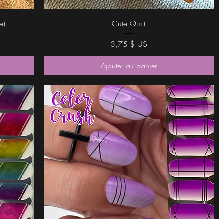
Aperçu rapide
e)
Cute Quilt
Prix
3,75 $ US
Ajouter au panier