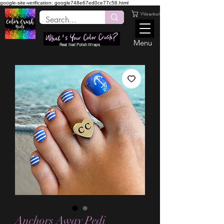
google-site-verification: google748e67ed0ce77c58.html
Warenkorb
Menu
Real Nail Polish Wraps
Anchors Away Pedi