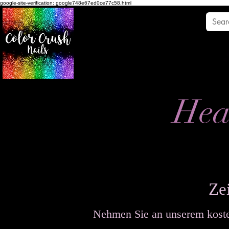
google-site-verification: google748e67ed0ce77c58.html
Hea
Ze
Nehmen Sie an unserem koste