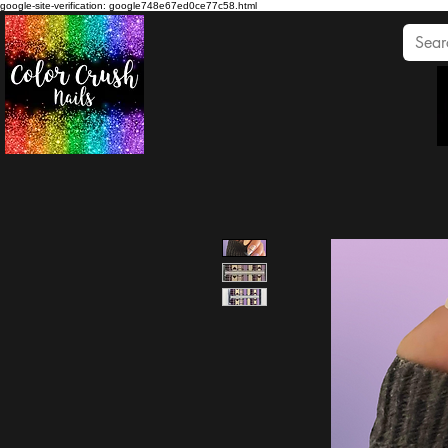
google-site-verification: google748e67ed0ce77c58.html