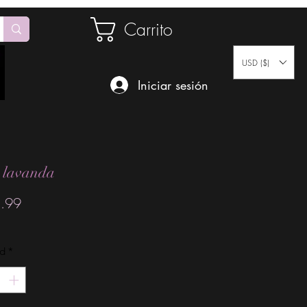
Carrito
USD ($)
Iniciar sesión
 lavanda
Precio
.99
ad
*