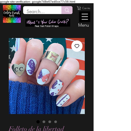
google-site-verification: google748e67ed0ce77c58.html
Carrito
Menu
Real Nail Polish Wraps
Folleto de la libertad