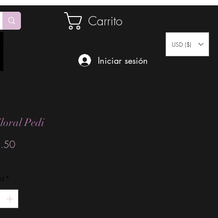
Carrito
USD ($)
Iniciar sesión
loral Pedi
Precio
.50
ad
*