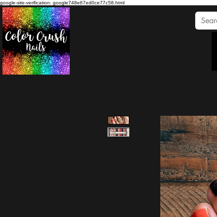
google-site-verification: google748e67ed0ce77c58.html