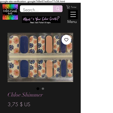
google-site-verification: google748e67ed0ce77c58.html
Panier
Menu
Real Nail Polish Wraps
Chloe Shimmer
Prix
3,75 $ US