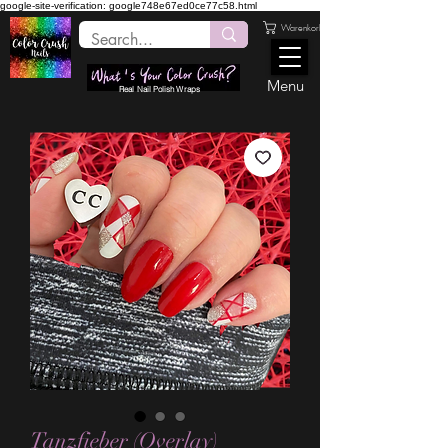
google-site-verification: google748e67ed0ce77c58.html
Warenkorb
Menu
Real Nail Polish Wraps
Tanzfieber (Overlay)