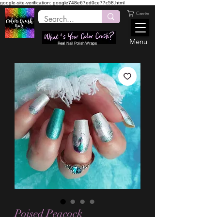
google-site-verification: google748e67ed0ce77c58.html
Carrito
Menu
Real Nail Polish Wraps
Poised Peacock