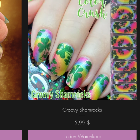
Schnellansicht
Groovy Shamrocks
Preis
5,99 $
In den Warenkorb