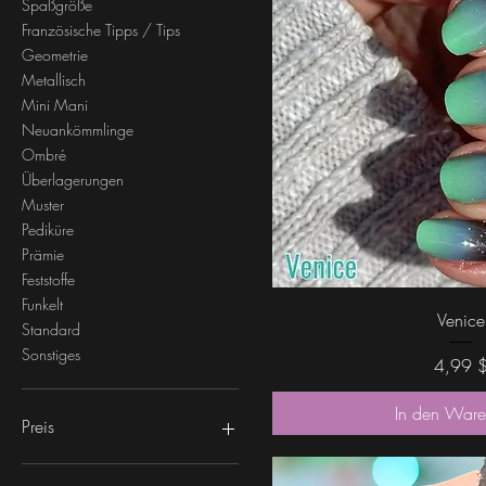
Spaßgröße
Französische Tipps / Tips
Geometrie
Metallisch
Mini Mani
Neuankömmlinge
Ombré
Überlagerungen
Muster
Pediküre
Prämie
Feststoffe
Funkelt
Schnellans
Venice
Standard
Sonstiges
Preis
4,99 
In den Ware
Preis