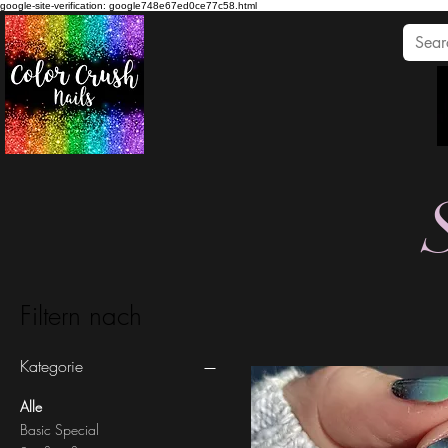
google-site-verification: google748e67ed0ce77c58.html
Filtern nach
Kategorie
Alle
Basic Special