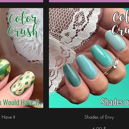
icht
Schnellansicht
 Have It
Shades of Envy
Preis
$
4,99 $