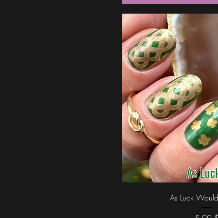
Schnellans
As Luck Would
Preis
5,99 