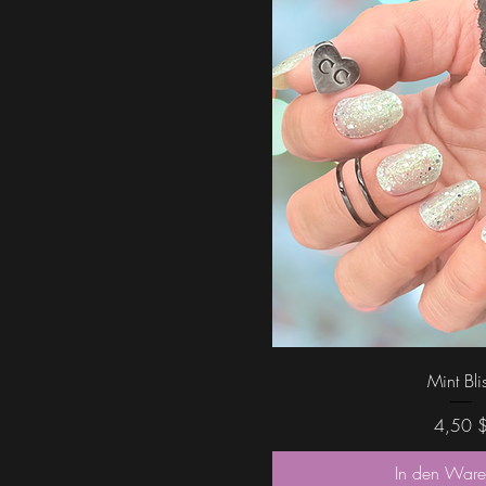
1 $
6 $
Schnellans
Mint Bli
Preis
4,50 
In den Ware