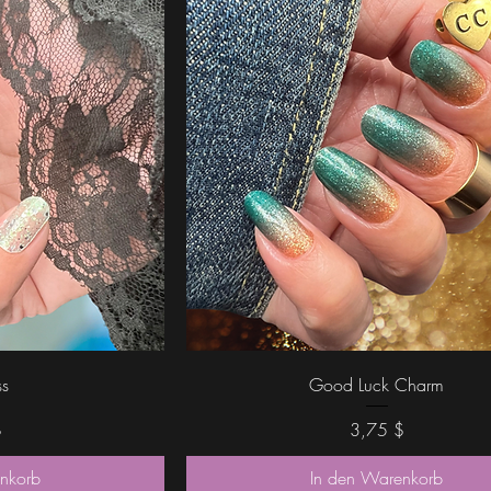
icht
Schnellansicht
ss
Good Luck Charm
Preis
$
3,75 $
nkorb
In den Warenkorb