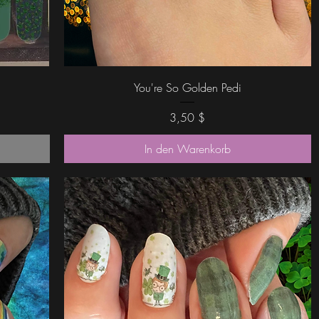
Schnellansicht
You're So Golden Pedi
Preis
3,50 $
In den Warenkorb