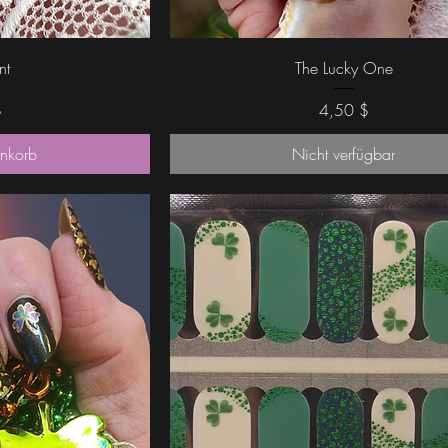
icht
Schnellansicht
nt
The Lucky One
Preis
$
4,50 $
nkorb
Nicht verfügbar