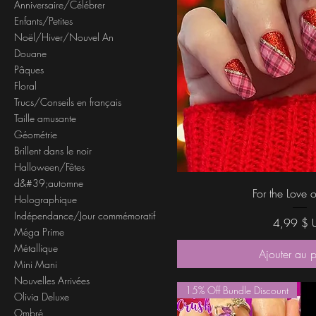
Anniversaire/Célébrer
Enfants/Petites
Noël/Hiver/Nouvel An
Douane
Pâques
Floral
Trucs/Conseils en français
Taille amusante
Géométrie
Brillent dans le noir
Halloween/Fêtes
d&#39;automne
Aperçu rap
For the Love o
Holographique
Indépendance/Jour commémoratif
Prix
4,99 $ 
Méga Prime
Métallique
Ajouter au 
Mini Mani
Nouvelles Arrivées
15% Off Bundle Discount
Olivia Deluxe
Ombré