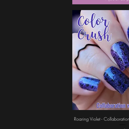
Aperçu rap
Roaring Violet - Collaborat