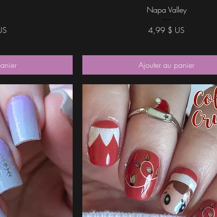
ide
Aperçu rapide
u
Napa Valley
Prix
US
4,99 $ US
panier
Ajouter au panier