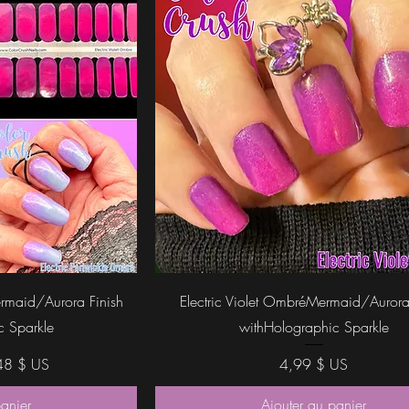
ide
Aperçu rapide
ermaid/Aurora Finish
Electric Violet OmbréMermaid/Aurora
c Sparkle
withHolographic Sparkle
x promotionnel
Prix
48 $ US
4,99 $ US
panier
Ajouter au panier