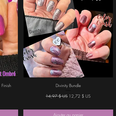
Aperçu rapide
 Finish
Divinity Bundle
Prix original
Prix promotionnel
14,97 $ US
12,72 $ US
Ajouter au panier