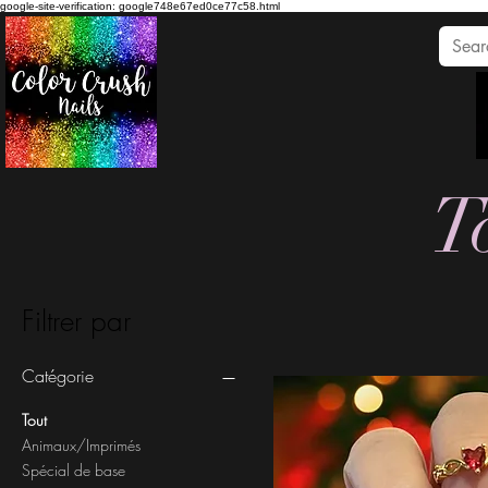
google-site-verification: google748e67ed0ce77c58.html
To
Filtrer par
Catégorie
Tout
Animaux/Imprimés
Spécial de base