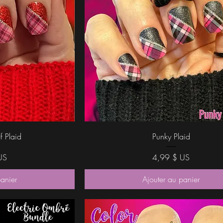
ide
Aperçu rapide
f Plaid
Punky Plaid
Prix
US
4,99 $ US
panier
Ajouter au panier