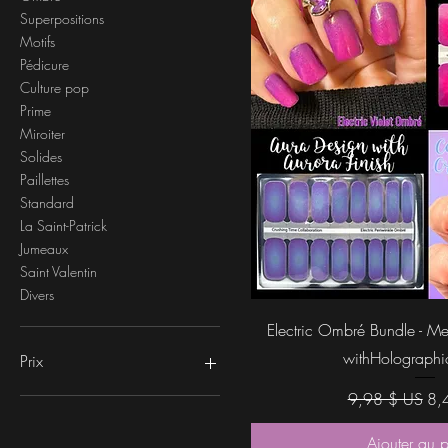
Superpositions
Motifs
Pédicure
Culture pop
Prime
Miroiter
Solides
Paillettes
Standard
La Saint-Patrick
Jumeaux
Saint Valentin
Divers
Aperçu rap
Electric Ombré Bundle - M
withHolographi
Prix
Prix original
Pri
9,98 $ US
8,
0 $US
30 $US
Ajouter au 