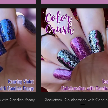
ide
Aperçu rapide
ion with Candice Poppy
Seductress - Collaboration with Candi