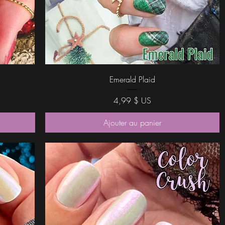
Aperçu rapide
Emerald Plaid
Prix
4,99 $ US
Ajouter au panier