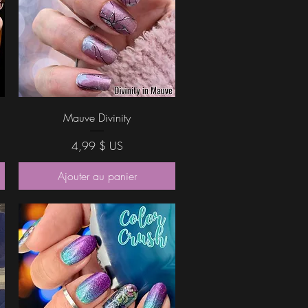
Aperçu rapide
Mauve Divinity
el
Prix
4,99 $ US
Ajouter au panier