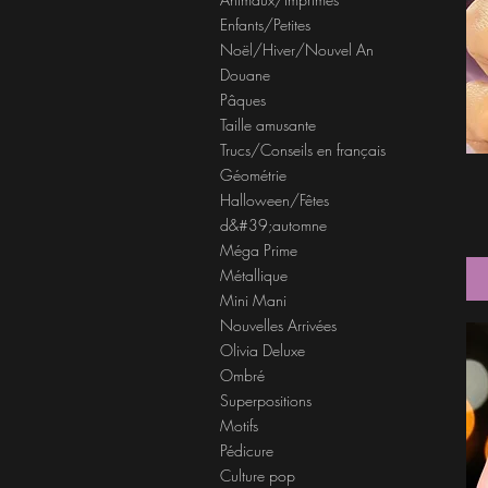
Enfants/Petites
Noël/Hiver/Nouvel An
Douane
Pâques
Taille amusante
Trucs/Conseils en français
Géométrie
Halloween/Fêtes
d&#39;automne
Méga Prime
Métallique
Mini Mani
Nouvelles Arrivées
Olivia Deluxe
Ombré
Superpositions
Motifs
Pédicure
Culture pop