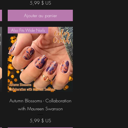
Prix
5,99 $ US
Ajouter au panier
Also Fits Wide Nails
Aperçu rapide
Autumn Blossoms - Collaboration
with Maureen Swanson
Prix
5,99 $ US