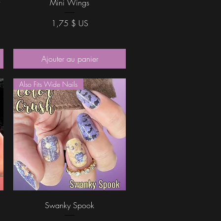
Mini Wings
Prix
1,75 $ US
Ajouter au panier
Also Fits Wide Nails
Aperçu rapide
Swanky Spook