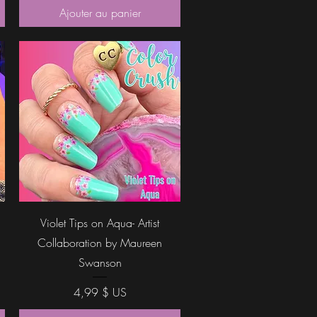
Ajouter au panier
Aperçu rapide
Violet Tips on Aqua- Artist
Collaboration by Maureen
Swanson
Prix
4,99 $ US