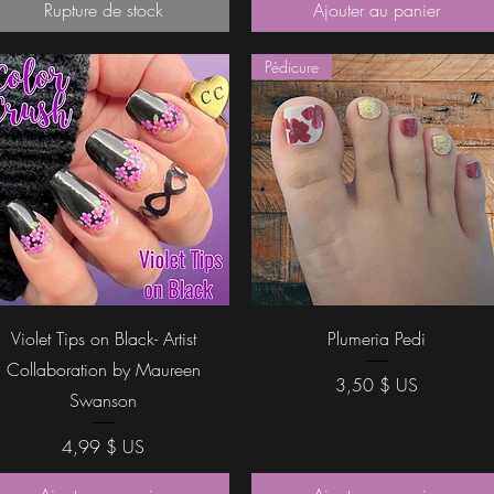
Rupture de stock
Ajouter au panier
Pédicure
Aperçu rapide
Aperçu rapide
Violet Tips on Black- Artist
Plumeria Pedi
Collaboration by Maureen
Prix
3,50 $ US
Swanson
Prix
4,99 $ US