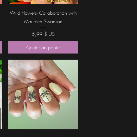
Aperçu rapide
Wild Flowers- Collaboration with
Maureen Swanson
Prix
5,99 $ US
Ajouter au panier
Aperçu rapide