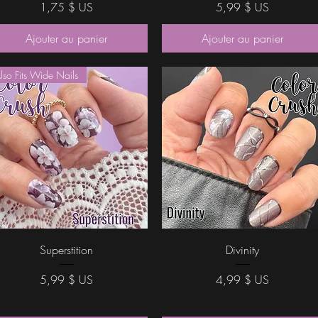
Prix
Prix
1,75 $ US
5,99 $ US
Ajouter au panier
Ajouter au panier
lso Fits Wide Nails
Aperçu rapide
Aperçu rapide
Superstition
Divinity
Prix
Prix
5,99 $ US
4,99 $ US