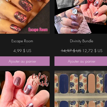
Aperçu rapide
Aperçu rapide
Escape Room
Divinity Bundle
Prix
Prix original
Prix promotionn
4,99 $ US
14,97 $ US
12,72 $ US
Ajouter au panier
Ajouter au panier