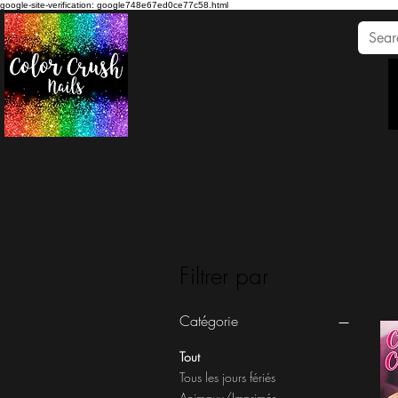
google-site-verification: google748e67ed0ce77c58.html
Filtrer par
Catégorie
Tout
Tous les jours fériés
Animaux/Imprimés