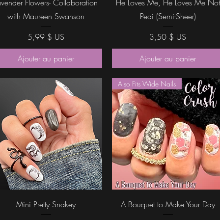
avender Flowers- Collaboration
He Loves Me, He Loves Me Not
with Maureen Swanson
Pedi (Semi-Sheer)
Prix
Prix
5,99 $ US
3,50 $ US
Ajouter au panier
Ajouter au panier
Also Fits Wide Nails
Aperçu rapide
Aperçu rapide
Mini Pretty Snakey
A Bouquet to Make Your Day