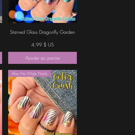
Aperçu rapide
Stained Glass Dragonfly Garden
Prix
4,99 $ US
Ajouter au panier
Also Fits Wide Nails