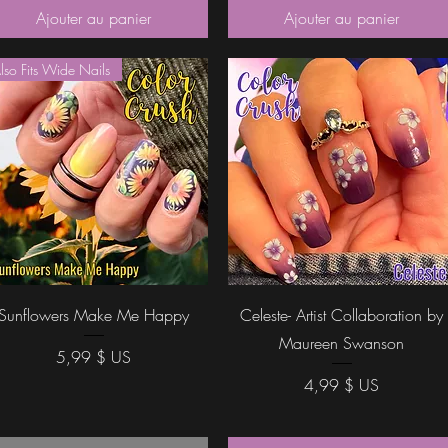
Ajouter au panier
Ajouter au panier
lso Fits Wide Nails
Aperçu rapide
Aperçu rapide
Sunflowers Make Me Happy
Celeste- Artist Collaboration by
Maureen Swanson
Prix
5,99 $ US
Prix
4,99 $ US