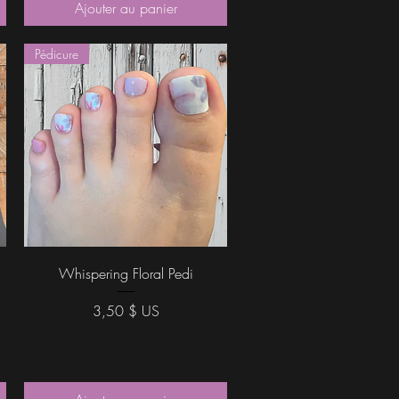
Ajouter au panier
Pédicure
Aperçu rapide
Whispering Floral Pedi
Prix
3,50 $ US